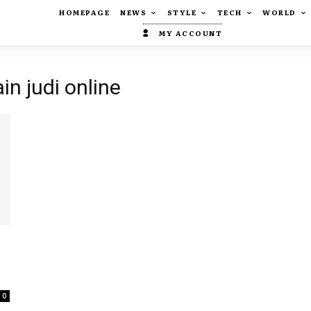
HOMEPAGE
NEWS
STYLE
TECH
WORLD
MY ACCOUNT
n judi online
i
0