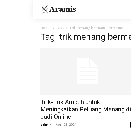
Aramis
Home
Tags
Trik menang bermain judi online
Tag: trik menang bermai
Trik-Trik Ampuh untuk
Meningkatkan Peluang Menang d
Judi Online
admin
-
April 23, 2024